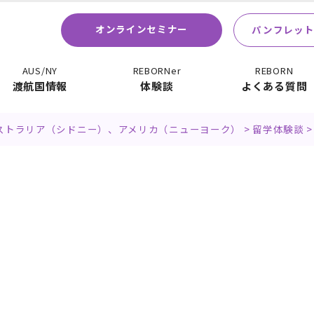
オンラインセミナー
パンフレット
AUS/NY
REBORNer
REBORN
渡航国情報
体験談
よくある質問
ーストラリア（シドニー）、アメリカ（ニューヨーク）
>
留学体験談