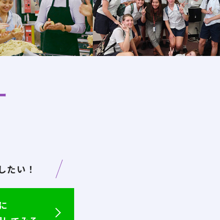
ー
。
したい！
に