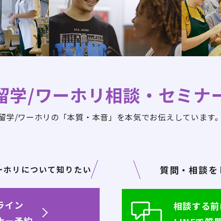
留学/ワーホリ相談
・セミナ
留学/ワーホリの「本質・本音」を
本気でお伝えしています
ーホリ
について知りたい
質問・相談を
ライン
相談する前
ナー予約